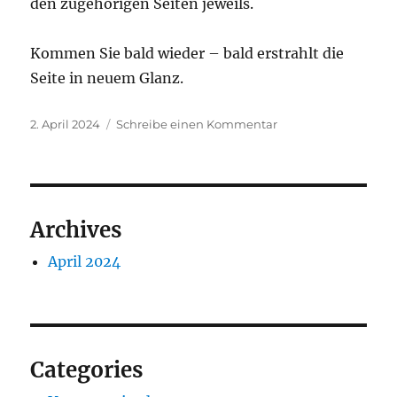
den zugehörigen Seiten jeweils.
Kommen Sie bald wieder – bald erstrahlt die
Seite in neuem Glanz.
Veröffentlicht
zu
2. April 2024
Schreibe einen Kommentar
am
Willkommen!
Archives
April 2024
Categories